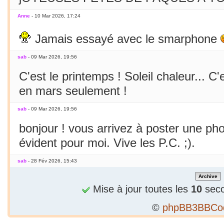
Anne
- 10 Mar 2026, 17:24
Jamais essayé avec le smarphone
sab
- 09 Mar 2026, 19:56
C'est le printemps ! Soleil chaleur... C'
en mars seulement !
sab
- 09 Mar 2026, 19:56
bonjour ! vous arrivez à poster une p
évident pour moi. Vive les P.C. ;).
sab
- 28 Fév 2026, 15:43
Bizarre, je ne peux publier 1 2e phrase
Mise à jour toutes les
10
seco
sab
- 28 Fév 2026, 15:36
©
phpBB3BBCo
Alors...c'est précieux un forum qui tient 