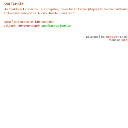
réagir...
QUI TCHATE
Au total il y a
1
connecté :: 0 enregistré, 0 invisible et 1 invité (d’après le nombre d’utilisa
Utilisateurs enregistrés: Aucun utilisateur enregistré
sab
- 22 Fév 2026, 14:00
Mise à jour toutes les
180
secondes
Légende:
Administrateurs
,
Modérateurs globaux
Super, hello Roland
Développé par
phpBB
® Forum 
roland az
- 22 Fév 2026, 12:52
Traduit par
php
Ah ! Le mini-chat qui reprend vie ! Je l
toi, SAB !
sab
- 21 Fév 2026, 23:41
Anne, je n'ai jamais arrêté, mais avec d
toujours un besoin quotidien de croquer
petit plus qui mène à plus grand...
Anne
- 21 Fév 2026, 19:50
Je vais très bien merci et toi, tu as rep
sab
- 20 Fév 2026, 22:45