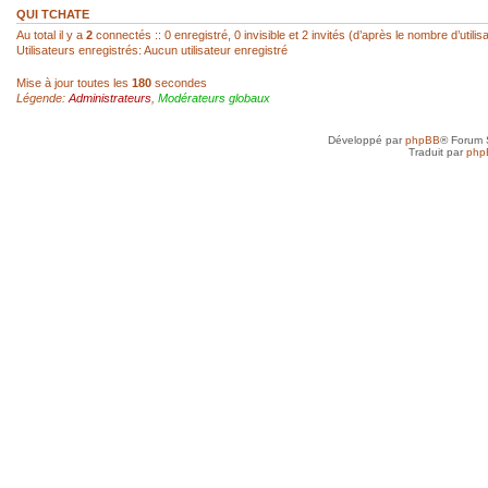
réagir...
QUI TCHATE
Au total il y a
2
connectés :: 0 enregistré, 0 invisible et 2 invités (d’après le nombre d’utili
Utilisateurs enregistrés: Aucun utilisateur enregistré
sab
- 22 Fév 2026, 14:00
Mise à jour toutes les
180
secondes
Légende:
Administrateurs
,
Modérateurs globaux
Super, hello Roland
Développé par
phpBB
® Forum 
roland az
- 22 Fév 2026, 12:52
Traduit par
php
Ah ! Le mini-chat qui reprend vie ! Je l
toi, SAB !
sab
- 21 Fév 2026, 23:41
Anne, je n'ai jamais arrêté, mais avec d
toujours un besoin quotidien de croquer
petit plus qui mène à plus grand...
Anne
- 21 Fév 2026, 19:50
Je vais très bien merci et toi, tu as rep
sab
- 20 Fév 2026, 22:45