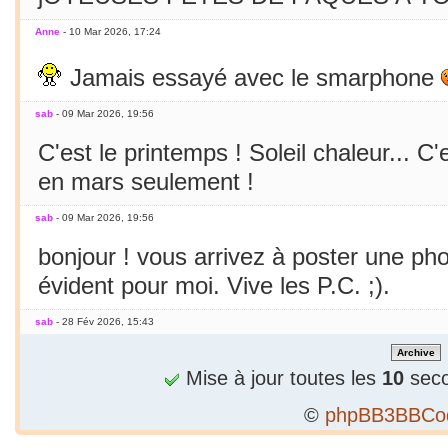
Anne
- 10 Mar 2026, 17:24
Jamais essayé avec le smarphone
sab
- 09 Mar 2026, 19:56
C'est le printemps ! Soleil chaleur... C'
en mars seulement !
sab
- 09 Mar 2026, 19:56
bonjour ! vous arrivez à poster une p
évident pour moi. Vive les P.C. ;).
sab
- 28 Fév 2026, 15:43
Bizarre, je ne peux publier 1 2e phrase
Mise à jour toutes les
10
seco
sab
- 28 Fév 2026, 15:36
©
phpBB3BBCo
Alors...c'est précieux un forum qui tient 