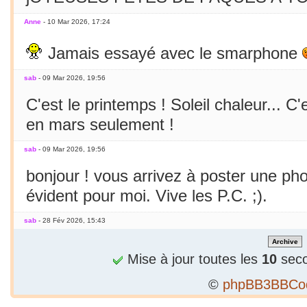
Anne
- 10 Mar 2026, 17:24
Jamais essayé avec le smarphone
sab
- 09 Mar 2026, 19:56
C'est le printemps ! Soleil chaleur... C'
en mars seulement !
sab
- 09 Mar 2026, 19:56
bonjour ! vous arrivez à poster une p
évident pour moi. Vive les P.C. ;).
sab
- 28 Fév 2026, 15:43
Bizarre, je ne peux publier 1 2e phrase
Mise à jour toutes les
10
seco
sab
- 28 Fév 2026, 15:36
©
phpBB3BBCo
Alors...c'est précieux un forum qui tient 