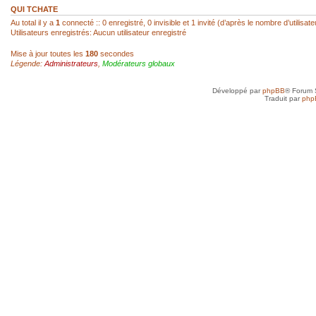
réagir...
QUI TCHATE
Au total il y a
1
connecté :: 0 enregistré, 0 invisible et 1 invité (d’après le nombre d’utilisa
Utilisateurs enregistrés: Aucun utilisateur enregistré
sab
- 22 Fév 2026, 14:00
Mise à jour toutes les
180
secondes
Légende:
Administrateurs
,
Modérateurs globaux
Super, hello Roland
Développé par
phpBB
® Forum 
roland az
- 22 Fév 2026, 12:52
Traduit par
php
Ah ! Le mini-chat qui reprend vie ! Je l
toi, SAB !
sab
- 21 Fév 2026, 23:41
Anne, je n'ai jamais arrêté, mais avec d
toujours un besoin quotidien de croquer
petit plus qui mène à plus grand...
Anne
- 21 Fév 2026, 19:50
Je vais très bien merci et toi, tu as rep
sab
- 20 Fév 2026, 22:45