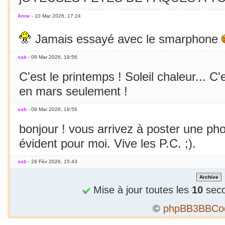
Anne
- 10 Mar 2026, 17:24
Jamais essayé avec le smarphone
sab
- 09 Mar 2026, 19:56
C'est le printemps ! Soleil chaleur... C'
en mars seulement !
sab
- 09 Mar 2026, 19:56
bonjour ! vous arrivez à poster une p
évident pour moi. Vive les P.C. ;).
sab
- 28 Fév 2026, 15:43
Bizarre, je ne peux publier 1 2e phrase
Mise à jour toutes les
10
seco
sab
- 28 Fév 2026, 15:36
©
phpBB3BBCo
Alors...c'est précieux un forum qui tient 