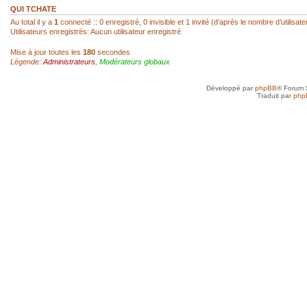
réagir...
QUI TCHATE
Au total il y a
1
connecté :: 0 enregistré, 0 invisible et 1 invité (d’après le nombre d’utilisa
Utilisateurs enregistrés: Aucun utilisateur enregistré
sab
- 22 Fév 2026, 14:00
Mise à jour toutes les
180
secondes
Légende:
Administrateurs
,
Modérateurs globaux
Super, hello Roland
Développé par
phpBB
® Forum 
roland az
- 22 Fév 2026, 12:52
Traduit par
php
Ah ! Le mini-chat qui reprend vie ! Je l
toi, SAB !
sab
- 21 Fév 2026, 23:41
Anne, je n'ai jamais arrêté, mais avec d
toujours un besoin quotidien de croquer
petit plus qui mène à plus grand...
Anne
- 21 Fév 2026, 19:50
Je vais très bien merci et toi, tu as rep
sab
- 20 Fév 2026, 22:45