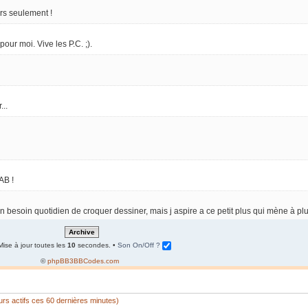
ars seulement !
ur moi. Vive les P.C. ;).
...
AB !
 un besoin quotidien de croquer dessiner, mais j aspire a ce petit plus qui mène à plu
Mise à jour toutes les
10
secondes. •
Son On/Off ?
©
phpBB3BBCodes.com
teurs actifs ces 60 dernières minutes)
t, mais les contacts, les bientfaits reçus il y a longtemps restent pour toujours ! 