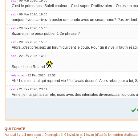
sab
- 09 Mar 2026, 19:56
C'est le printemps ! Soleil chaleur... C'est super. Profitez bien....On est en m
sab
- 09 Mar 2026, 19:56
bonjour ! vous arrivez à poster une photo avec un smarphone? Pas évident po
sab
- 28 Fév 2026, 15:43
Bizarre, je ne peux publier 1 2e phrase ?
sab
- 28 Fév 2026, 15:36
Alors...c'est précieux un forum qui tient le coup. Pour qu il vive, il faut y réagir
sab
- 22 Fév 2026, 14:00
Super, hello Roland
roland az
- 22 Fév 2026, 12:52
Ah ! Le mini-chat qui reprend vie ! Je l'avais déserté. Alors rebonjour à toi, S
sab
- 21 Fév 2026, 23:41
Anne, je n'ai jamais arrêté, mais avec des intensités diverses...j'ai toujours
Anne
- 21 Fév 2026, 19:50
Je vais très bien merci et toi, tu as repris tes pinceaux ?
sab
- 20 Fév 2026, 22:45
COUCOU Anne ! tu vas bien, heureuse de te lire
QUI TCHATE
sab
- 20 Fév 2026, 22:44
Au total il y a
1
connecté :: 0 enregistré, 0 invisible et 1 invité (d’après le nombre d’utilisa
HELLO Bruno, ça me fait plaisir de reprendre contact. Pas mal d'années passen