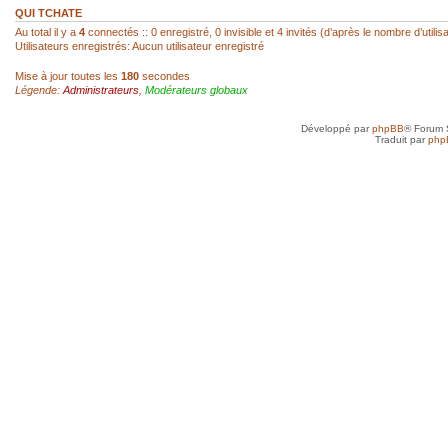
réagir...
QUI TCHATE
Au total il y a
4
connectés :: 0 enregistré, 0 invisible et 4 invités (d’après le nombre d’utili
Utilisateurs enregistrés: Aucun utilisateur enregistré
sab
- 22 Fév 2026, 14:00
Mise à jour toutes les
180
secondes
Légende:
Administrateurs
,
Modérateurs globaux
Super, hello Roland
Développé par
phpBB
® Forum 
roland az
- 22 Fév 2026, 12:52
Traduit par
php
Ah ! Le mini-chat qui reprend vie ! Je l
toi, SAB !
sab
- 21 Fév 2026, 23:41
Anne, je n'ai jamais arrêté, mais avec d
toujours un besoin quotidien de croquer
petit plus qui mène à plus grand...
Anne
- 21 Fév 2026, 19:50
Je vais très bien merci et toi, tu as rep
sab
- 20 Fév 2026, 22:45