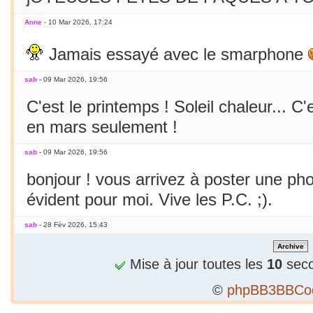
Anne
- 10 Mar 2026, 17:24
Jamais essayé avec le smarphone
sab
- 09 Mar 2026, 19:56
C'est le printemps ! Soleil chaleur... C'
en mars seulement !
sab
- 09 Mar 2026, 19:56
bonjour ! vous arrivez à poster une p
évident pour moi. Vive les P.C. ;).
sab
- 28 Fév 2026, 15:43
Bizarre, je ne peux publier 1 2e phrase
Mise à jour toutes les
10
seco
sab
- 28 Fév 2026, 15:36
©
phpBB3BBCo
Alors...c'est précieux un forum qui tient 