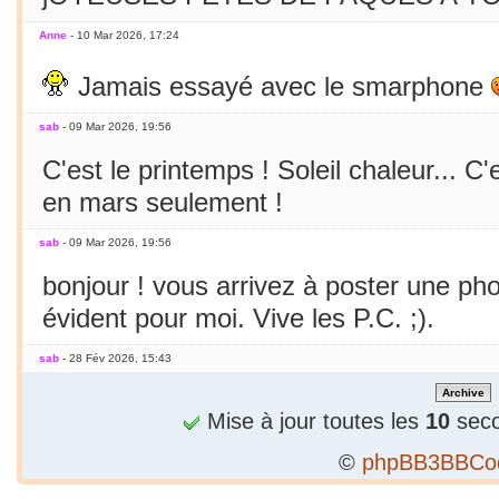
Anne
- 10 Mar 2026, 17:24
Jamais essayé avec le smarphone
sab
- 09 Mar 2026, 19:56
C'est le printemps ! Soleil chaleur... C'
en mars seulement !
sab
- 09 Mar 2026, 19:56
bonjour ! vous arrivez à poster une p
évident pour moi. Vive les P.C. ;).
sab
- 28 Fév 2026, 15:43
Bizarre, je ne peux publier 1 2e phrase
Mise à jour toutes les
10
seco
sab
- 28 Fév 2026, 15:36
©
phpBB3BBCo
Alors...c'est précieux un forum qui tient 