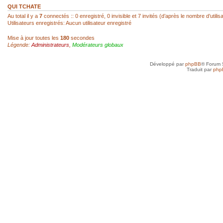
réagir...
QUI TCHATE
Au total il y a
7
connectés :: 0 enregistré, 0 invisible et 7 invités (d’après le nombre d’utili
Utilisateurs enregistrés: Aucun utilisateur enregistré
sab
- 22 Fév 2026, 14:00
Mise à jour toutes les
180
secondes
Légende:
Administrateurs
,
Modérateurs globaux
Super, hello Roland
Développé par
phpBB
® Forum 
roland az
- 22 Fév 2026, 12:52
Traduit par
php
Ah ! Le mini-chat qui reprend vie ! Je l
toi, SAB !
sab
- 21 Fév 2026, 23:41
Anne, je n'ai jamais arrêté, mais avec d
toujours un besoin quotidien de croquer
petit plus qui mène à plus grand...
Anne
- 21 Fév 2026, 19:50
Je vais très bien merci et toi, tu as rep
sab
- 20 Fév 2026, 22:45