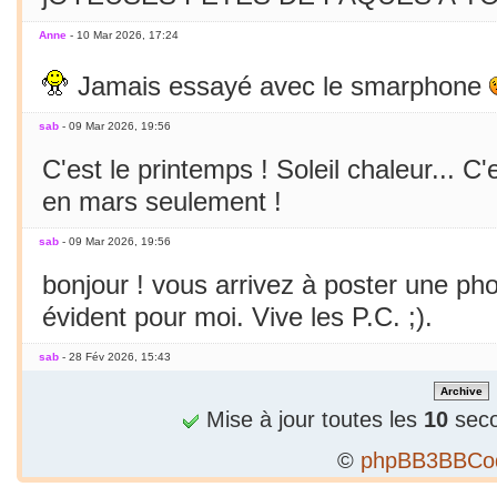
Anne
- 10 Mar 2026, 17:24
Jamais essayé avec le smarphone
sab
- 09 Mar 2026, 19:56
C'est le printemps ! Soleil chaleur... C'
en mars seulement !
sab
- 09 Mar 2026, 19:56
bonjour ! vous arrivez à poster une p
évident pour moi. Vive les P.C. ;).
sab
- 28 Fév 2026, 15:43
Bizarre, je ne peux publier 1 2e phrase
Mise à jour toutes les
10
seco
sab
- 28 Fév 2026, 15:36
©
phpBB3BBCo
Alors...c'est précieux un forum qui tient 