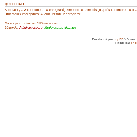
réagir...
QUI TCHATE
Au total il y a
2
connectés :: 0 enregistré, 0 invisible et 2 invités (d’après le nombre d’utili
Utilisateurs enregistrés: Aucun utilisateur enregistré
sab
- 22 Fév 2026, 14:00
Mise à jour toutes les
180
secondes
Légende:
Administrateurs
,
Modérateurs globaux
Super, hello Roland
Développé par
phpBB
® Forum 
roland az
- 22 Fév 2026, 12:52
Traduit par
php
Ah ! Le mini-chat qui reprend vie ! Je l
toi, SAB !
sab
- 21 Fév 2026, 23:41
Anne, je n'ai jamais arrêté, mais avec d
toujours un besoin quotidien de croquer
petit plus qui mène à plus grand...
Anne
- 21 Fév 2026, 19:50
Je vais très bien merci et toi, tu as rep
sab
- 20 Fév 2026, 22:45