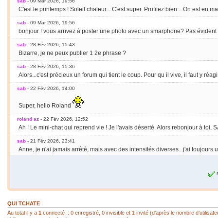
sab
- 09 Mar 2026, 19:56
C'est le printemps ! Soleil chaleur... C'est super. Profitez bien....On est en m
sab
- 09 Mar 2026, 19:56
bonjour ! vous arrivez à poster une photo avec un smarphone? Pas évident po
sab
- 28 Fév 2026, 15:43
Bizarre, je ne peux publier 1 2e phrase ?
sab
- 28 Fév 2026, 15:36
Alors...c'est précieux un forum qui tient le coup. Pour qu il vive, il faut y réagir
sab
- 22 Fév 2026, 14:00
Super, hello Roland
roland az
- 22 Fév 2026, 12:52
Ah ! Le mini-chat qui reprend vie ! Je l'avais déserté. Alors rebonjour à toi, S
sab
- 21 Fév 2026, 23:41
Anne, je n'ai jamais arrêté, mais avec des intensités diverses...j'ai toujours
Anne
- 21 Fév 2026, 19:50
Je vais très bien merci et toi, tu as repris tes pinceaux ?
sab
- 20 Fév 2026, 22:45
COUCOU Anne ! tu vas bien, heureuse de te lire
QUI TCHATE
sab
- 20 Fév 2026, 22:44
Au total il y a
1
connecté :: 0 enregistré, 0 invisible et 1 invité (d’après le nombre d’utilisa
HELLO Bruno, ça me fait plaisir de reprendre contact. Pas mal d'années passen