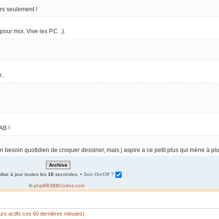
ars seulement !
ur moi. Vive les P.C. ;).
...
AB !
 un besoin quotidien de croquer dessiner, mais j aspire a ce petit plus qui mène à plu
Mise à jour toutes les
10
secondes. •
Son On/Off ?
©
phpBB3BBCodes.com
teurs actifs ces 60 dernières minutes)
t, mais les contacts, les bientfaits reçus il y a longtemps restent pour toujours ! 