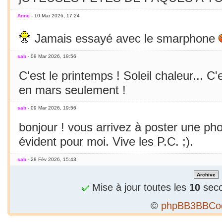
Anne
- 10 Mar 2026, 17:24
Jamais essayé avec le smarphone
sab
- 09 Mar 2026, 19:56
C'est le printemps ! Soleil chaleur... C'
en mars seulement !
sab
- 09 Mar 2026, 19:56
bonjour ! vous arrivez à poster une p
évident pour moi. Vive les P.C. ;).
sab
- 28 Fév 2026, 15:43
Bizarre, je ne peux publier 1 2e phrase
Mise à jour toutes les
10
seco
sab
- 28 Fév 2026, 15:36
©
phpBB3BBCo
Alors...c'est précieux un forum qui tient 