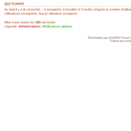
réagir...
QUI TCHATE
Au total il y a
3
connectés :: 0 enregistré, 0 invisible et 3 invités (d’après le nombre d’utili
Utilisateurs enregistrés: Aucun utilisateur enregistré
sab
- 22 Fév 2026, 14:00
Mise à jour toutes les
180
secondes
Légende:
Administrateurs
,
Modérateurs globaux
Super, hello Roland
Développé par
phpBB
® Forum 
roland az
- 22 Fév 2026, 12:52
Traduit par
php
Ah ! Le mini-chat qui reprend vie ! Je l
toi, SAB !
sab
- 21 Fév 2026, 23:41
Anne, je n'ai jamais arrêté, mais avec d
toujours un besoin quotidien de croquer
petit plus qui mène à plus grand...
Anne
- 21 Fév 2026, 19:50
Je vais très bien merci et toi, tu as rep
sab
- 20 Fév 2026, 22:45