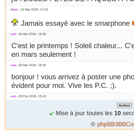
Anne
- 10 Mar 2026, 17:24
Jamais essayé avec le smarphone
sab
- 09 Mar 2026, 19:56
C'est le printemps ! Soleil chaleur... C'
en mars seulement !
sab
- 09 Mar 2026, 19:56
bonjour ! vous arrivez à poster une p
évident pour moi. Vive les P.C. ;).
sab
- 28 Fév 2026, 15:43
Bizarre, je ne peux publier 1 2e phrase
Mise à jour toutes les
10
seco
sab
- 28 Fév 2026, 15:36
©
phpBB3BBCo
Alors...c'est précieux un forum qui tient 