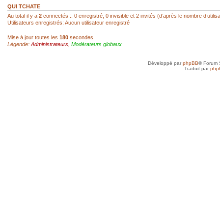
réagir...
QUI TCHATE
Au total il y a
2
connectés :: 0 enregistré, 0 invisible et 2 invités (d’après le nombre d’utili
Utilisateurs enregistrés: Aucun utilisateur enregistré
sab
- 22 Fév 2026, 14:00
Mise à jour toutes les
180
secondes
Légende:
Administrateurs
,
Modérateurs globaux
Super, hello Roland
Développé par
phpBB
® Forum 
roland az
- 22 Fév 2026, 12:52
Traduit par
php
Ah ! Le mini-chat qui reprend vie ! Je l
toi, SAB !
sab
- 21 Fév 2026, 23:41
Anne, je n'ai jamais arrêté, mais avec d
toujours un besoin quotidien de croquer
petit plus qui mène à plus grand...
Anne
- 21 Fév 2026, 19:50
Je vais très bien merci et toi, tu as rep
sab
- 20 Fév 2026, 22:45