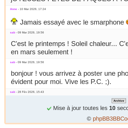
Anne
- 10 Mar 2026, 17:24
Jamais essayé avec le smarphone
sab
- 09 Mar 2026, 19:56
C'est le printemps ! Soleil chaleur... C'
en mars seulement !
sab
- 09 Mar 2026, 19:56
bonjour ! vous arrivez à poster une p
évident pour moi. Vive les P.C. ;).
sab
- 28 Fév 2026, 15:43
Bizarre, je ne peux publier 1 2e phrase
Mise à jour toutes les
10
seco
sab
- 28 Fév 2026, 15:36
©
phpBB3BBCo
Alors...c'est précieux un forum qui tient 