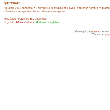
réagir...
QUI TCHATE
Au total il y a
1
connecté :: 0 enregistré, 0 invisible et 1 invité (d’après le nombre d’utilisa
Utilisateurs enregistrés: Aucun utilisateur enregistré
sab
- 22 Fév 2026, 14:00
Mise à jour toutes les
180
secondes
Légende:
Administrateurs
,
Modérateurs globaux
Super, hello Roland
Développé par
phpBB
® Forum 
roland az
- 22 Fév 2026, 12:52
Traduit par
php
Ah ! Le mini-chat qui reprend vie ! Je l
toi, SAB !
sab
- 21 Fév 2026, 23:41
Anne, je n'ai jamais arrêté, mais avec d
toujours un besoin quotidien de croquer
petit plus qui mène à plus grand...
Anne
- 21 Fév 2026, 19:50
Je vais très bien merci et toi, tu as rep
sab
- 20 Fév 2026, 22:45