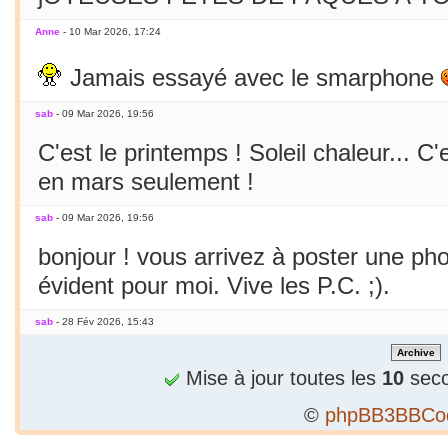
Anne
- 10 Mar 2026, 17:24
Jamais essayé avec le smarphone
sab
- 09 Mar 2026, 19:56
C'est le printemps ! Soleil chaleur... C'
en mars seulement !
sab
- 09 Mar 2026, 19:56
bonjour ! vous arrivez à poster une p
évident pour moi. Vive les P.C. ;).
sab
- 28 Fév 2026, 15:43
Bizarre, je ne peux publier 1 2e phrase
Mise à jour toutes les
10
seco
sab
- 28 Fév 2026, 15:36
©
phpBB3BBCo
Alors...c'est précieux un forum qui tient 