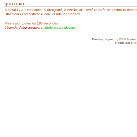
réagir...
QUI TCHATE
Au total il y a
1
connecté :: 0 enregistré, 0 invisible et 1 invité (d’après le nombre d’utilisa
Utilisateurs enregistrés: Aucun utilisateur enregistré
sab
- 22 Fév 2026, 14:00
Mise à jour toutes les
180
secondes
Légende:
Administrateurs
,
Modérateurs globaux
Super, hello Roland
Développé par
phpBB
® Forum 
roland az
- 22 Fév 2026, 12:52
Traduit par
php
Ah ! Le mini-chat qui reprend vie ! Je l
toi, SAB !
sab
- 21 Fév 2026, 23:41
Anne, je n'ai jamais arrêté, mais avec d
toujours un besoin quotidien de croquer
petit plus qui mène à plus grand...
Anne
- 21 Fév 2026, 19:50
Je vais très bien merci et toi, tu as rep
sab
- 20 Fév 2026, 22:45