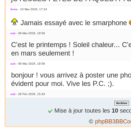
Anne
- 10 Mar 2026, 17:24
Jamais essayé avec le smarphone
sab
- 09 Mar 2026, 19:56
C'est le printemps ! Soleil chaleur... C'
en mars seulement !
sab
- 09 Mar 2026, 19:56
bonjour ! vous arrivez à poster une p
évident pour moi. Vive les P.C. ;).
sab
- 28 Fév 2026, 15:43
Bizarre, je ne peux publier 1 2e phrase
Mise à jour toutes les
10
seco
sab
- 28 Fév 2026, 15:36
©
phpBB3BBCo
Alors...c'est précieux un forum qui tient 