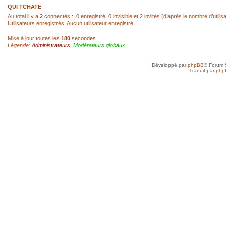
réagir...
QUI TCHATE
Au total il y a
2
connectés :: 0 enregistré, 0 invisible et 2 invités (d’après le nombre d’utili
Utilisateurs enregistrés: Aucun utilisateur enregistré
sab
- 22 Fév 2026, 14:00
Mise à jour toutes les
180
secondes
Légende:
Administrateurs
,
Modérateurs globaux
Super, hello Roland
Développé par
phpBB
® Forum 
roland az
- 22 Fév 2026, 12:52
Traduit par
php
Ah ! Le mini-chat qui reprend vie ! Je l
toi, SAB !
sab
- 21 Fév 2026, 23:41
Anne, je n'ai jamais arrêté, mais avec d
toujours un besoin quotidien de croquer
petit plus qui mène à plus grand...
Anne
- 21 Fév 2026, 19:50
Je vais très bien merci et toi, tu as rep
sab
- 20 Fév 2026, 22:45