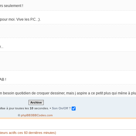
ars seulement !
ur moi. Vive les P.C. ;).
...
AB !
 un besoin quotidien de croquer dessiner, mais j aspire a ce petit plus qui mène à plu
Mise à jour toutes les
10
secondes. •
Son On/Off ?
©
phpBB3BBCodes.com
sateurs actifs ces 60 dernières minutes)
t, mais les contacts, les bientfaits reçus il y a longtemps restent pour toujours ! 