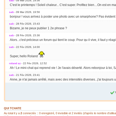
sab
- 09 Mar 2026, 19:56
C'est le printemps ! Soleil chaleur... C'est super. Profitez bien....On est en m
sab
- 09 Mar 2026, 19:56
bonjour ! vous arrivez à poster une photo avec un smarphone? Pas évident po
sab
- 28 Fév 2026, 15:43
Bizarre, je ne peux publier 1 2e phrase ?
sab
- 28 Fév 2026, 15:36
Alors...c'est précieux un forum qui tient le coup. Pour qu il vive, il faut y réagir
sab
- 22 Fév 2026, 14:00
Super, hello Roland
roland az
- 22 Fév 2026, 12:52
Ah ! Le mini-chat qui reprend vie ! Je l'avais déserté. Alors rebonjour à toi, S
sab
- 21 Fév 2026, 23:41
Anne, je n'ai jamais arrêté, mais avec des intensités diverses...j'ai toujours
Anne
- 21 Fév 2026, 19:50
Je vais très bien merci et toi, tu as repris tes pinceaux ?
sab
- 20 Fév 2026, 22:45
COUCOU Anne ! tu vas bien, heureuse de te lire
QUI TCHATE
sab
- 20 Fév 2026, 22:44
Au total il y a
2
connectés :: 0 enregistré, 0 invisible et 2 invités (d’après le nombre d’utili
HELLO Bruno, ça me fait plaisir de reprendre contact. Pas mal d'années passen