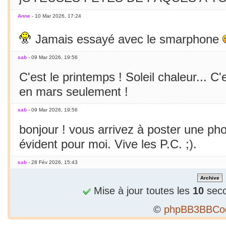
Anne
- 10 Mar 2026, 17:24
Jamais essayé avec le smarphone
sab
- 09 Mar 2026, 19:56
C'est le printemps ! Soleil chaleur... C'
en mars seulement !
sab
- 09 Mar 2026, 19:56
bonjour ! vous arrivez à poster une p
évident pour moi. Vive les P.C. ;).
sab
- 28 Fév 2026, 15:43
Bizarre, je ne peux publier 1 2e phrase
Mise à jour toutes les
10
seco
sab
- 28 Fév 2026, 15:36
©
phpBB3BBCo
Alors...c'est précieux un forum qui tient 