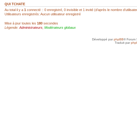
réagir...
QUI TCHATE
Au total il y a
1
connecté :: 0 enregistré, 0 invisible et 1 invité (d’après le nombre d’utilisa
Utilisateurs enregistrés: Aucun utilisateur enregistré
sab
- 22 Fév 2026, 14:00
Mise à jour toutes les
180
secondes
Légende:
Administrateurs
,
Modérateurs globaux
Super, hello Roland
Développé par
phpBB
® Forum 
roland az
- 22 Fév 2026, 12:52
Traduit par
php
Ah ! Le mini-chat qui reprend vie ! Je l
toi, SAB !
sab
- 21 Fév 2026, 23:41
Anne, je n'ai jamais arrêté, mais avec d
toujours un besoin quotidien de croquer
petit plus qui mène à plus grand...
Anne
- 21 Fév 2026, 19:50
Je vais très bien merci et toi, tu as rep
sab
- 20 Fév 2026, 22:45