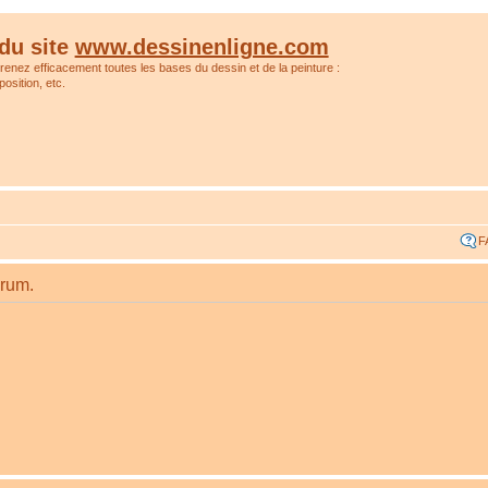
du site
www.dessinenligne.com
prenez efficacement toutes les bases du dessin et de la peinture :
osition, etc.
F
orum.