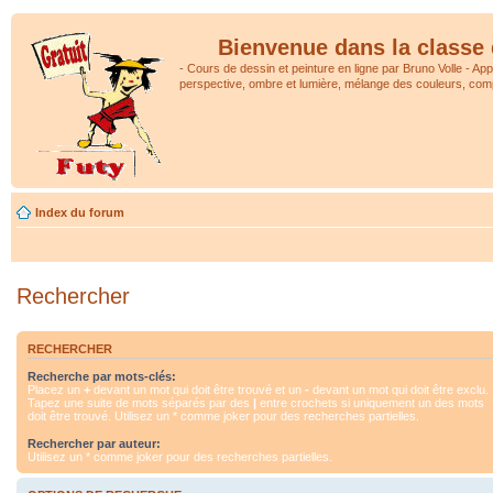
Bienvenue dans la classe 
- Cours de dessin et peinture en ligne par Bruno Volle - Ap
perspective, ombre et lumière, mélange des couleurs, comp
Index du forum
Rechercher
RECHERCHER
Recherche par mots-clés:
Placez un
+
devant un mot qui doit être trouvé et un
-
devant un mot qui doit être exclu.
Tapez une suite de mots séparés par des
|
entre crochets si uniquement un des mots
doit être trouvé. Utilisez un * comme joker pour des recherches partielles.
Rechercher par auteur:
Utilisez un * comme joker pour des recherches partielles.