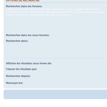
OPTIONS DE RECHERCHE
Rechercher dans les forums:
Choisissez le forum ou les forums dans le(s)quel(s) vous souhaitez effectuer une
recherche. Les sous-forums sont automatiquement inclus si vous ne désactivez pas
l’option ci-dessous « Rechercher dans les sous-forums ».
Rechercher dans les sous-forums:
Rechercher dans:
Afficher les résultats sous forme de:
Classer les résultats par:
Rechercher depuis:
Renvoyer les: