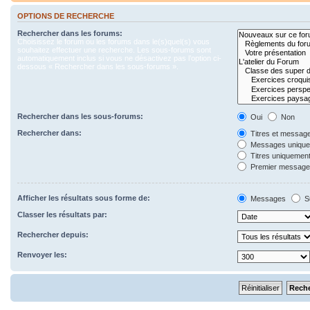
OPTIONS DE RECHERCHE
Rechercher dans les forums:
Choisissez le forum ou les forums dans le(s)quel(s) vous
souhaitez effectuer une recherche. Les sous-forums sont
automatiquement inclus si vous ne désactivez pas l’option ci-
dessous « Rechercher dans les sous-forums ».
Rechercher dans les sous-forums:
Oui
Non
Rechercher dans:
Titres et messag
Messages uniqu
Titres uniquemen
Premier message 
Afficher les résultats sous forme de:
Messages
S
Classer les résultats par:
Rechercher depuis:
Renvoyer les: