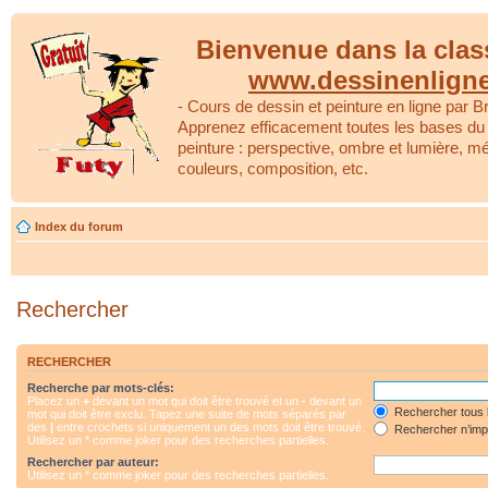
Bienvenue dans la clas
www.dessinenlign
- Cours de dessin et peinture en ligne par Br
Apprenez efficacement toutes les bases du 
peinture : perspective, ombre et lumière, m
couleurs, composition, etc.
Index du forum
Rechercher
RECHERCHER
Recherche par mots-clés:
Placez un
+
devant un mot qui doit être trouvé et un
-
devant un
Rechercher tous 
mot qui doit être exclu. Tapez une suite de mots séparés par
des
|
entre crochets si uniquement un des mots doit être trouvé.
Rechercher n’impo
Utilisez un * comme joker pour des recherches partielles.
Rechercher par auteur:
Utilisez un * comme joker pour des recherches partielles.