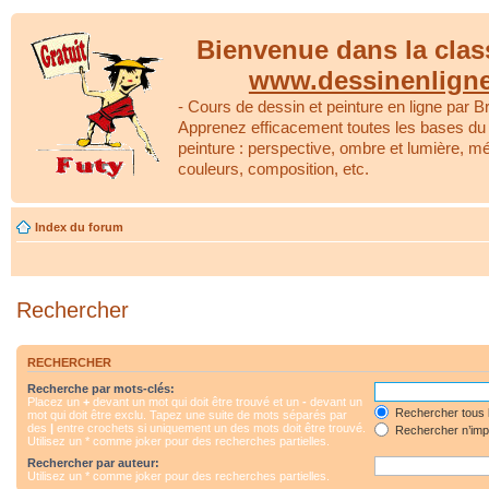
Bienvenue dans la clas
www.dessinenlign
- Cours de dessin et peinture en ligne par Br
Apprenez efficacement toutes les bases du 
peinture : perspective, ombre et lumière, m
couleurs, composition, etc.
Index du forum
Rechercher
RECHERCHER
Recherche par mots-clés:
Placez un
+
devant un mot qui doit être trouvé et un
-
devant un
Rechercher tous 
mot qui doit être exclu. Tapez une suite de mots séparés par
des
|
entre crochets si uniquement un des mots doit être trouvé.
Rechercher n’impo
Utilisez un * comme joker pour des recherches partielles.
Rechercher par auteur:
Utilisez un * comme joker pour des recherches partielles.