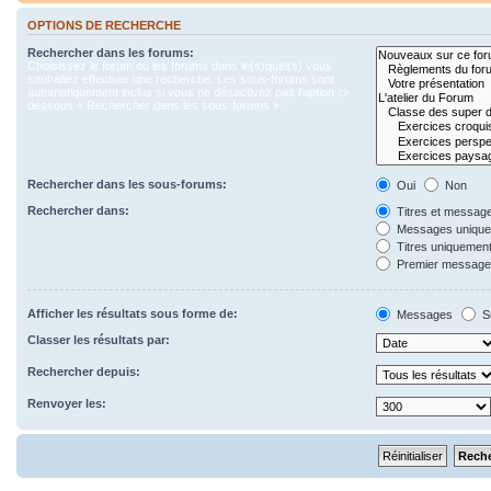
OPTIONS DE RECHERCHE
Rechercher dans les forums:
Choisissez le forum ou les forums dans le(s)quel(s) vous
souhaitez effectuer une recherche. Les sous-forums sont
automatiquement inclus si vous ne désactivez pas l’option ci-
dessous « Rechercher dans les sous-forums ».
Rechercher dans les sous-forums:
Oui
Non
Rechercher dans:
Titres et messag
Messages uniqu
Titres uniquemen
Premier message 
Afficher les résultats sous forme de:
Messages
S
Classer les résultats par:
Rechercher depuis:
Renvoyer les: