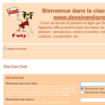
Bienvenue dans la clas
www.dessinenlign
- Cours de dessin et peinture en ligne par Br
Apprenez efficacement toutes les bases du 
peinture : perspective, ombre et lumière, m
couleurs, composition, etc.
Index du forum
Rechercher
RECHERCHER
Recherche par mots-clés:
Placez un
+
devant un mot qui doit être trouvé et un
-
devant un
Rechercher tous 
mot qui doit être exclu. Tapez une suite de mots séparés par
des
|
entre crochets si uniquement un des mots doit être trouvé.
Rechercher n’impo
Utilisez un * comme joker pour des recherches partielles.
Rechercher par auteur:
Utilisez un * comme joker pour des recherches partielles.