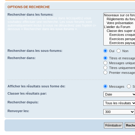
OPTIONS DE RECHERCHE
Rechercher dans les forums:
Choisissez le forum ou les forums dans le(s)quel(s) vous
souhaitez effectuer une recherche. Les sous-forums sont
automatiquement inclus si vous ne désactivez pas l’option ci-
dessous « Rechercher dans les sous-forums ».
Rechercher dans les sous-forums:
Oui
Non
Rechercher dans:
Titres et messag
Messages uniqu
Titres uniquemen
Premier message 
Afficher les résultats sous forme de:
Messages
S
Classer les résultats par:
Rechercher depuis:
Renvoyer les: