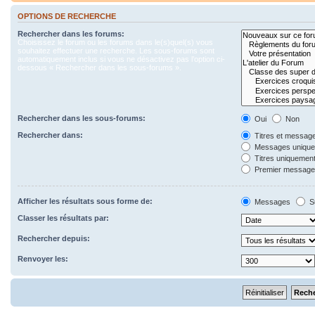
OPTIONS DE RECHERCHE
Rechercher dans les forums:
Choisissez le forum ou les forums dans le(s)quel(s) vous
souhaitez effectuer une recherche. Les sous-forums sont
automatiquement inclus si vous ne désactivez pas l’option ci-
dessous « Rechercher dans les sous-forums ».
Rechercher dans les sous-forums:
Oui
Non
Rechercher dans:
Titres et messag
Messages uniqu
Titres uniquemen
Premier message 
Afficher les résultats sous forme de:
Messages
S
Classer les résultats par:
Rechercher depuis:
Renvoyer les: