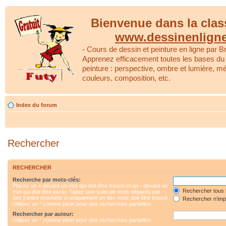
Bienvenue dans la clas
www.dessinenlign
- Cours de dessin et peinture en ligne par Br
Apprenez efficacement toutes les bases du 
peinture : perspective, ombre et lumière, m
couleurs, composition, etc.
Index du forum
Rechercher
RECHERCHER
Recherche par mots-clés:
Placez un
+
devant un mot qui doit être trouvé et un
-
devant un
Rechercher tous 
mot qui doit être exclu. Tapez une suite de mots séparés par
des
|
entre crochets si uniquement un des mots doit être trouvé.
Rechercher n’impo
Utilisez un * comme joker pour des recherches partielles.
Rechercher par auteur:
Utilisez un * comme joker pour des recherches partielles.