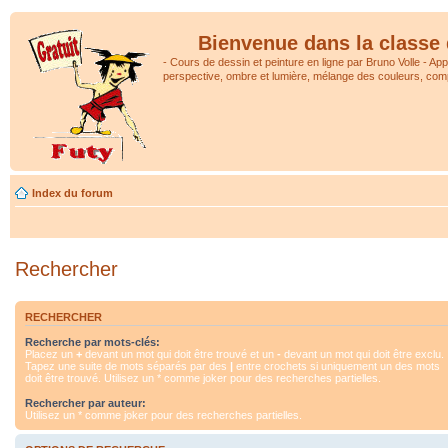
Bienvenue dans la classe 
- Cours de dessin et peinture en ligne par Bruno Volle - Ap
perspective, ombre et lumière, mélange des couleurs, comp
Index du forum
Rechercher
RECHERCHER
Recherche par mots-clés:
Placez un
+
devant un mot qui doit être trouvé et un
-
devant un mot qui doit être exclu.
Tapez une suite de mots séparés par des
|
entre crochets si uniquement un des mots
doit être trouvé. Utilisez un * comme joker pour des recherches partielles.
Rechercher par auteur:
Utilisez un * comme joker pour des recherches partielles.