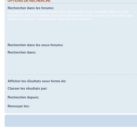
OPTIONS DE RECHERCHE
Rechercher dans les forums:
Choisissez le forum ou les forums dans le(s)quel(s) vous souhaitez effectuer une
recherche. Les sous-forums sont automatiquement inclus si vous ne désactivez pas
l’option ci-dessous « Rechercher dans les sous-forums ».
Rechercher dans les sous-forums:
Rechercher dans:
Afficher les résultats sous forme de:
Classer les résultats par:
Rechercher depuis:
Renvoyer les: