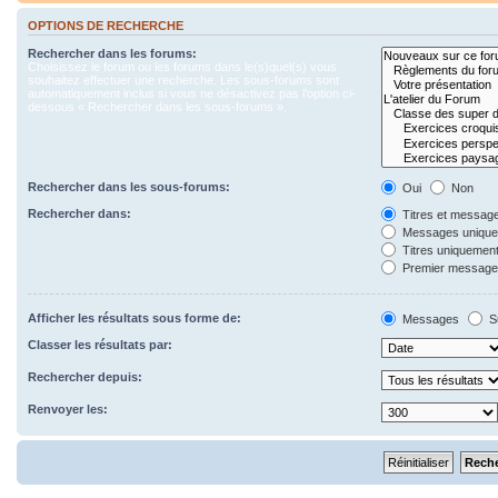
OPTIONS DE RECHERCHE
Rechercher dans les forums:
Choisissez le forum ou les forums dans le(s)quel(s) vous
souhaitez effectuer une recherche. Les sous-forums sont
automatiquement inclus si vous ne désactivez pas l’option ci-
dessous « Rechercher dans les sous-forums ».
Rechercher dans les sous-forums:
Oui
Non
Rechercher dans:
Titres et messag
Messages uniqu
Titres uniquemen
Premier message 
Afficher les résultats sous forme de:
Messages
S
Classer les résultats par:
Rechercher depuis:
Renvoyer les: