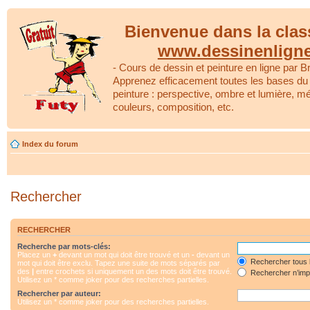
Bienvenue dans la clas
www.dessinenlign
- Cours de dessin et peinture en ligne par Br
Apprenez efficacement toutes les bases du 
peinture : perspective, ombre et lumière, m
couleurs, composition, etc.
Index du forum
Rechercher
RECHERCHER
Recherche par mots-clés:
Placez un
+
devant un mot qui doit être trouvé et un
-
devant un
Rechercher tous 
mot qui doit être exclu. Tapez une suite de mots séparés par
des
|
entre crochets si uniquement un des mots doit être trouvé.
Rechercher n’impo
Utilisez un * comme joker pour des recherches partielles.
Rechercher par auteur:
Utilisez un * comme joker pour des recherches partielles.