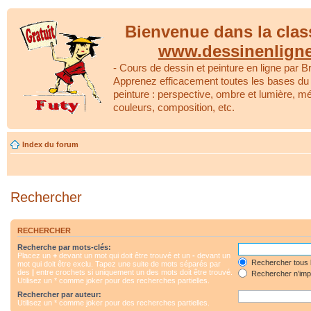
Bienvenue dans la clas
www.dessinenlign
- Cours de dessin et peinture en ligne par Br
Apprenez efficacement toutes les bases du 
peinture : perspective, ombre et lumière, m
couleurs, composition, etc.
Index du forum
Rechercher
RECHERCHER
Recherche par mots-clés:
Placez un
+
devant un mot qui doit être trouvé et un
-
devant un
Rechercher tous 
mot qui doit être exclu. Tapez une suite de mots séparés par
des
|
entre crochets si uniquement un des mots doit être trouvé.
Rechercher n’impo
Utilisez un * comme joker pour des recherches partielles.
Rechercher par auteur:
Utilisez un * comme joker pour des recherches partielles.