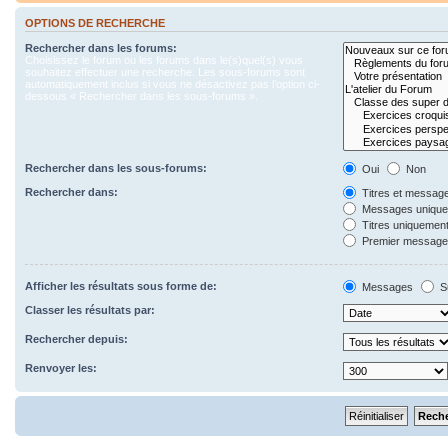
OPTIONS DE RECHERCHE
Rechercher dans les forums:
Choisissez le forum ou les forums dans le(s)quel(s) vous
souhaitez effectuer une recherche. Les sous-forums sont
automatiquement inclus si vous ne désactivez pas l’option ci-
dessous « Rechercher dans les sous-forums ».
Rechercher dans les sous-forums:
Oui
Non
Rechercher dans:
Titres et messag
Messages uniqu
Titres uniquemen
Premier message 
Afficher les résultats sous forme de:
Messages
S
Classer les résultats par:
Rechercher depuis:
Renvoyer les: