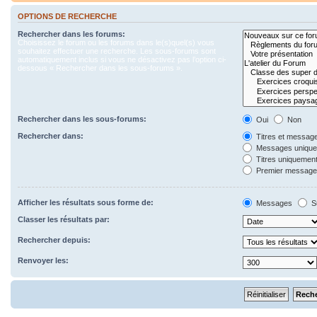
OPTIONS DE RECHERCHE
Rechercher dans les forums:
Choisissez le forum ou les forums dans le(s)quel(s) vous
souhaitez effectuer une recherche. Les sous-forums sont
automatiquement inclus si vous ne désactivez pas l’option ci-
dessous « Rechercher dans les sous-forums ».
Rechercher dans les sous-forums:
Oui
Non
Rechercher dans:
Titres et messag
Messages uniqu
Titres uniquemen
Premier message 
Afficher les résultats sous forme de:
Messages
S
Classer les résultats par:
Rechercher depuis:
Renvoyer les: