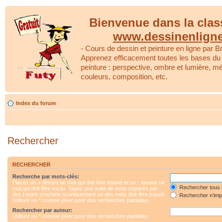
Bienvenue dans la clas
www.dessinenlign
- Cours de dessin et peinture en ligne par Br
Apprenez efficacement toutes les bases du 
peinture : perspective, ombre et lumière, m
couleurs, composition, etc.
Index du forum
Rechercher
RECHERCHER
Recherche par mots-clés:
Placez un
+
devant un mot qui doit être trouvé et un
-
devant un
Rechercher tous 
mot qui doit être exclu. Tapez une suite de mots séparés par
des
|
entre crochets si uniquement un des mots doit être trouvé.
Rechercher n’impo
Utilisez un * comme joker pour des recherches partielles.
Rechercher par auteur:
Utilisez un * comme joker pour des recherches partielles.