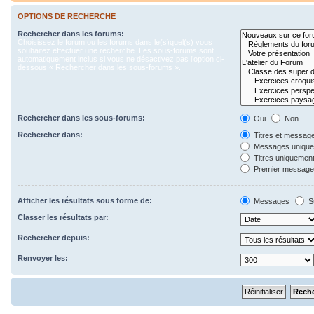
OPTIONS DE RECHERCHE
Rechercher dans les forums:
Choisissez le forum ou les forums dans le(s)quel(s) vous
souhaitez effectuer une recherche. Les sous-forums sont
automatiquement inclus si vous ne désactivez pas l’option ci-
dessous « Rechercher dans les sous-forums ».
Rechercher dans les sous-forums:
Oui
Non
Rechercher dans:
Titres et messag
Messages uniqu
Titres uniquemen
Premier message 
Afficher les résultats sous forme de:
Messages
S
Classer les résultats par:
Rechercher depuis:
Renvoyer les: