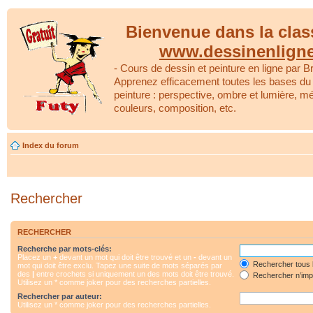
Bienvenue dans la clas
www.dessinenlign
- Cours de dessin et peinture en ligne par Br
Apprenez efficacement toutes les bases du 
peinture : perspective, ombre et lumière, m
couleurs, composition, etc.
Index du forum
Rechercher
RECHERCHER
Recherche par mots-clés:
Placez un
+
devant un mot qui doit être trouvé et un
-
devant un
Rechercher tous 
mot qui doit être exclu. Tapez une suite de mots séparés par
des
|
entre crochets si uniquement un des mots doit être trouvé.
Rechercher n’impo
Utilisez un * comme joker pour des recherches partielles.
Rechercher par auteur:
Utilisez un * comme joker pour des recherches partielles.