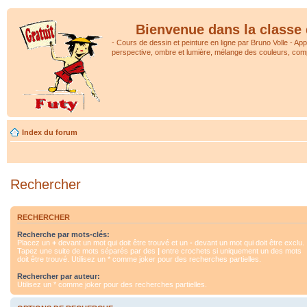
Bienvenue dans la classe 
- Cours de dessin et peinture en ligne par Bruno Volle - Ap
perspective, ombre et lumière, mélange des couleurs, comp
Index du forum
Rechercher
RECHERCHER
Recherche par mots-clés:
Placez un
+
devant un mot qui doit être trouvé et un
-
devant un mot qui doit être exclu.
Tapez une suite de mots séparés par des
|
entre crochets si uniquement un des mots
doit être trouvé. Utilisez un * comme joker pour des recherches partielles.
Rechercher par auteur:
Utilisez un * comme joker pour des recherches partielles.