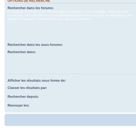
OPTIONS DE RECHERCHE
Rechercher dans les forums:
Choisissez le forum ou les forums dans le(s)quel(s) vous souhaitez effectuer une
recherche. Les sous-forums sont automatiquement inclus si vous ne désactivez pas
l’option ci-dessous « Rechercher dans les sous-forums ».
Rechercher dans les sous-forums:
Rechercher dans:
Afficher les résultats sous forme de:
Classer les résultats par:
Rechercher depuis:
Renvoyer les: