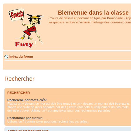
Bienvenue dans la classe 
- Cours de dessin et peinture en ligne par Bruno Volle - Ap
perspective, ombre et lumière, mélange des couleurs, comp
Index du forum
Rechercher
RECHERCHER
Recherche par mots-clés:
Placez un
+
devant un mot qui doit être trouvé et un
-
devant un mot qui doit être exclu.
Tapez une suite de mots séparés par des
|
entre crochets si uniquement un des mots
doit être trouvé. Utilisez un * comme joker pour des recherches partielles.
Rechercher par auteur:
Utilisez un * comme joker pour des recherches partielles.