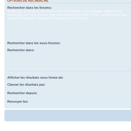
OPTIONS DE RECHERCHE
Rechercher dans les forums:
Choisissez le forum ou les forums dans le(s)quel(s) vous souhaitez effectuer une
recherche. Les sous-forums sont automatiquement inclus si vous ne désactivez pas
l’option ci-dessous « Rechercher dans les sous-forums ».
Rechercher dans les sous-forums:
Rechercher dans:
Afficher les résultats sous forme de:
Classer les résultats par:
Rechercher depuis:
Renvoyer les: