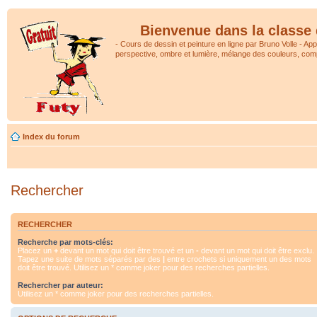
Bienvenue dans la classe 
- Cours de dessin et peinture en ligne par Bruno Volle - Ap
perspective, ombre et lumière, mélange des couleurs, comp
Index du forum
Rechercher
RECHERCHER
Recherche par mots-clés:
Placez un
+
devant un mot qui doit être trouvé et un
-
devant un mot qui doit être exclu.
Tapez une suite de mots séparés par des
|
entre crochets si uniquement un des mots
doit être trouvé. Utilisez un * comme joker pour des recherches partielles.
Rechercher par auteur:
Utilisez un * comme joker pour des recherches partielles.