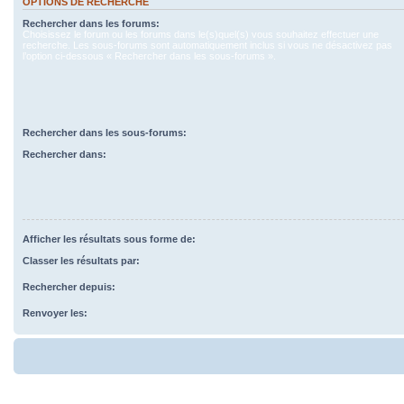
OPTIONS DE RECHERCHE
Rechercher dans les forums:
Choisissez le forum ou les forums dans le(s)quel(s) vous souhaitez effectuer une
recherche. Les sous-forums sont automatiquement inclus si vous ne désactivez pas
l’option ci-dessous « Rechercher dans les sous-forums ».
Rechercher dans les sous-forums:
Rechercher dans:
Afficher les résultats sous forme de:
Classer les résultats par:
Rechercher depuis:
Renvoyer les: