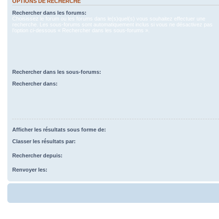
OPTIONS DE RECHERCHE
Rechercher dans les forums:
Choisissez le forum ou les forums dans le(s)quel(s) vous souhaitez effectuer une
recherche. Les sous-forums sont automatiquement inclus si vous ne désactivez pas
l’option ci-dessous « Rechercher dans les sous-forums ».
Rechercher dans les sous-forums:
Rechercher dans:
Afficher les résultats sous forme de:
Classer les résultats par:
Rechercher depuis:
Renvoyer les: