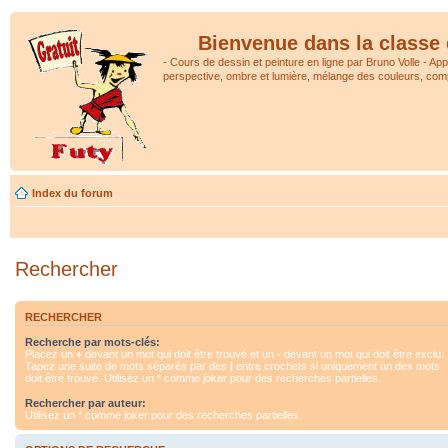
Bienvenue dans la classe 
- Cours de dessin et peinture en ligne par Bruno Volle - Ap
perspective, ombre et lumière, mélange des couleurs, comp
Index du forum
Rechercher
RECHERCHER
Recherche par mots-clés:
Placez un
+
devant un mot qui doit être trouvé et un
-
devant un mot qui doit être exclu.
Tapez une suite de mots séparés par des
|
entre crochets si uniquement un des mots
doit être trouvé. Utilisez un * comme joker pour des recherches partielles.
Rechercher par auteur:
Utilisez un * comme joker pour des recherches partielles.