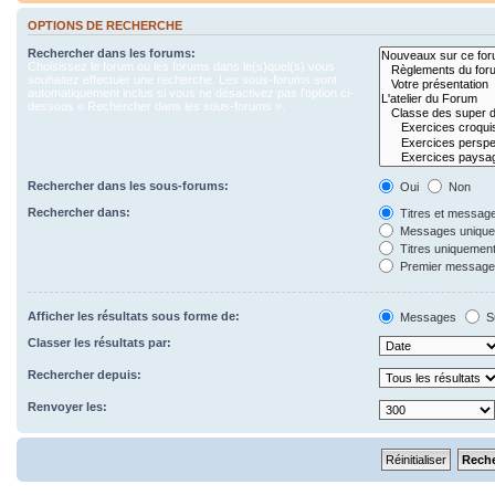
OPTIONS DE RECHERCHE
Rechercher dans les forums:
Choisissez le forum ou les forums dans le(s)quel(s) vous
souhaitez effectuer une recherche. Les sous-forums sont
automatiquement inclus si vous ne désactivez pas l’option ci-
dessous « Rechercher dans les sous-forums ».
Rechercher dans les sous-forums:
Oui
Non
Rechercher dans:
Titres et messag
Messages uniqu
Titres uniquemen
Premier message 
Afficher les résultats sous forme de:
Messages
S
Classer les résultats par:
Rechercher depuis:
Renvoyer les: