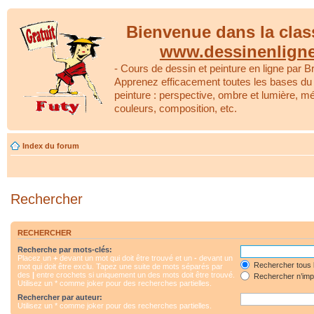
Bienvenue dans la clas
www.dessinenlign
- Cours de dessin et peinture en ligne par Br
Apprenez efficacement toutes les bases du 
peinture : perspective, ombre et lumière, m
couleurs, composition, etc.
Index du forum
Rechercher
RECHERCHER
Recherche par mots-clés:
Placez un
+
devant un mot qui doit être trouvé et un
-
devant un
Rechercher tous 
mot qui doit être exclu. Tapez une suite de mots séparés par
des
|
entre crochets si uniquement un des mots doit être trouvé.
Rechercher n’impo
Utilisez un * comme joker pour des recherches partielles.
Rechercher par auteur:
Utilisez un * comme joker pour des recherches partielles.