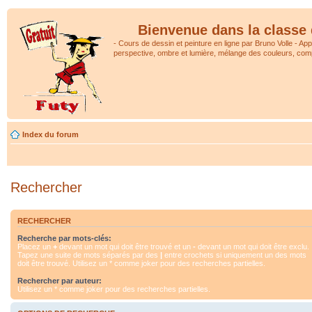
Bienvenue dans la classe 
- Cours de dessin et peinture en ligne par Bruno Volle - Ap
perspective, ombre et lumière, mélange des couleurs, comp
Index du forum
Rechercher
RECHERCHER
Recherche par mots-clés:
Placez un
+
devant un mot qui doit être trouvé et un
-
devant un mot qui doit être exclu.
Tapez une suite de mots séparés par des
|
entre crochets si uniquement un des mots
doit être trouvé. Utilisez un * comme joker pour des recherches partielles.
Rechercher par auteur:
Utilisez un * comme joker pour des recherches partielles.