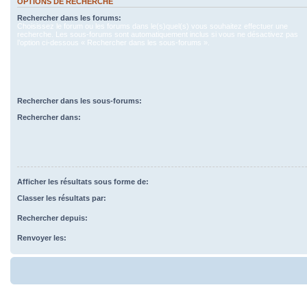
OPTIONS DE RECHERCHE
Rechercher dans les forums:
Choisissez le forum ou les forums dans le(s)quel(s) vous souhaitez effectuer une
recherche. Les sous-forums sont automatiquement inclus si vous ne désactivez pas
l’option ci-dessous « Rechercher dans les sous-forums ».
Rechercher dans les sous-forums:
Rechercher dans:
Afficher les résultats sous forme de:
Classer les résultats par:
Rechercher depuis:
Renvoyer les: