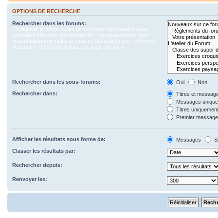
OPTIONS DE RECHERCHE
Rechercher dans les forums:
Choisissez le forum ou les forums dans le(s)quel(s) vous
souhaitez effectuer une recherche. Les sous-forums sont
automatiquement inclus si vous ne désactivez pas l’option ci-
dessous « Rechercher dans les sous-forums ».
Rechercher dans les sous-forums:
Oui
Non
Rechercher dans:
Titres et messag
Messages uniqu
Titres uniquemen
Premier message 
Afficher les résultats sous forme de:
Messages
S
Classer les résultats par:
Rechercher depuis:
Renvoyer les: