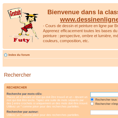
Bienvenue dans la clas
www.dessinenlign
- Cours de dessin et peinture en ligne par Br
Apprenez efficacement toutes les bases du 
peinture : perspective, ombre et lumière, m
couleurs, composition, etc.
Index du forum
Rechercher
RECHERCHER
Recherche par mots-clés:
Placez un
+
devant un mot qui doit être trouvé et un
-
devant un
Rechercher tous 
mot qui doit être exclu. Tapez une suite de mots séparés par
des
|
entre crochets si uniquement un des mots doit être trouvé.
Rechercher n’impo
Utilisez un * comme joker pour des recherches partielles.
Rechercher par auteur:
Utilisez un * comme joker pour des recherches partielles.