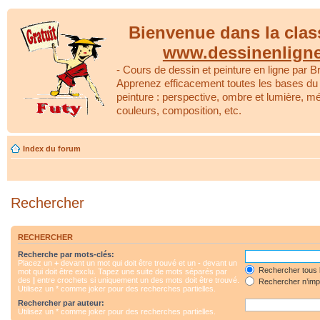
Bienvenue dans la clas
www.dessinenlign
- Cours de dessin et peinture en ligne par Br
Apprenez efficacement toutes les bases du 
peinture : perspective, ombre et lumière, m
couleurs, composition, etc.
Index du forum
Rechercher
RECHERCHER
Recherche par mots-clés:
Placez un
+
devant un mot qui doit être trouvé et un
-
devant un
Rechercher tous 
mot qui doit être exclu. Tapez une suite de mots séparés par
des
|
entre crochets si uniquement un des mots doit être trouvé.
Rechercher n’impo
Utilisez un * comme joker pour des recherches partielles.
Rechercher par auteur:
Utilisez un * comme joker pour des recherches partielles.