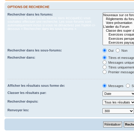
OPTIONS DE RECHERCHE
Rechercher dans les forums:
Choisissez le forum ou les forums dans le(s)quel(s) vous
souhaitez effectuer une recherche. Les sous-forums sont
automatiquement inclus si vous ne désactivez pas l’option ci-
dessous « Rechercher dans les sous-forums ».
Rechercher dans les sous-forums:
Oui
Non
Rechercher dans:
Titres et messag
Messages uniqu
Titres uniquemen
Premier message 
Afficher les résultats sous forme de:
Messages
S
Classer les résultats par:
Rechercher depuis:
Renvoyer les: