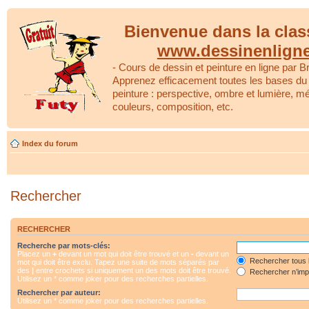
Bienvenue dans la clas
www.dessinenlign
- Cours de dessin et peinture en ligne par Br
Apprenez efficacement toutes les bases du 
peinture : perspective, ombre et lumière, m
couleurs, composition, etc.
Index du forum
Rechercher
RECHERCHER
Recherche par mots-clés:
Placez un
+
devant un mot qui doit être trouvé et un
-
devant un
Rechercher tous 
mot qui doit être exclu. Tapez une suite de mots séparés par
des
|
entre crochets si uniquement un des mots doit être trouvé.
Rechercher n’impo
Utilisez un * comme joker pour des recherches partielles.
Rechercher par auteur:
Utilisez un * comme joker pour des recherches partielles.