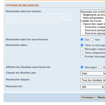
OPTIONS DE RECHERCHE
Rechercher dans les forums:
Choisissez le forum ou les forums dans le(s)quel(s) vous
souhaitez effectuer une recherche. Les sous-forums sont
automatiquement inclus si vous ne désactivez pas l’option ci-
dessous « Rechercher dans les sous-forums ».
Rechercher dans les sous-forums:
Oui
Non
Rechercher dans:
Titres et messag
Messages uniqu
Titres uniquemen
Premier message 
Afficher les résultats sous forme de:
Messages
S
Classer les résultats par:
Rechercher depuis:
Renvoyer les: