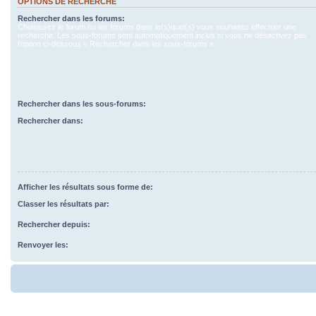
OPTIONS DE RECHERCHE
Rechercher dans les forums:
Choisissez le forum ou les forums dans le(s)quel(s) vous souhaitez effectuer une
recherche. Les sous-forums sont automatiquement inclus si vous ne désactivez pas
l’option ci-dessous « Rechercher dans les sous-forums ».
Rechercher dans les sous-forums:
Rechercher dans:
Afficher les résultats sous forme de:
Classer les résultats par:
Rechercher depuis:
Renvoyer les: