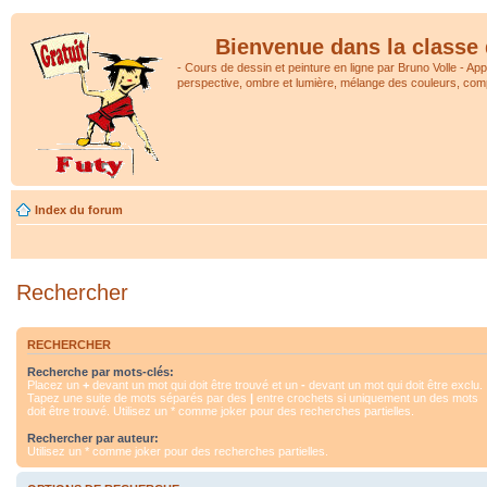
Bienvenue dans la classe 
- Cours de dessin et peinture en ligne par Bruno Volle - Ap
perspective, ombre et lumière, mélange des couleurs, comp
Index du forum
Rechercher
RECHERCHER
Recherche par mots-clés:
Placez un
+
devant un mot qui doit être trouvé et un
-
devant un mot qui doit être exclu.
Tapez une suite de mots séparés par des
|
entre crochets si uniquement un des mots
doit être trouvé. Utilisez un * comme joker pour des recherches partielles.
Rechercher par auteur:
Utilisez un * comme joker pour des recherches partielles.