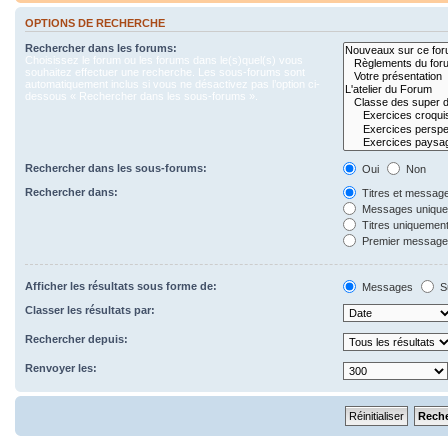
OPTIONS DE RECHERCHE
Rechercher dans les forums:
Choisissez le forum ou les forums dans le(s)quel(s) vous
souhaitez effectuer une recherche. Les sous-forums sont
automatiquement inclus si vous ne désactivez pas l’option ci-
dessous « Rechercher dans les sous-forums ».
Rechercher dans les sous-forums:
Oui
Non
Rechercher dans:
Titres et messag
Messages uniqu
Titres uniquemen
Premier message 
Afficher les résultats sous forme de:
Messages
S
Classer les résultats par:
Rechercher depuis:
Renvoyer les: