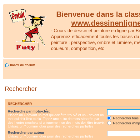
Bienvenue dans la clas
www.dessinenlign
- Cours de dessin et peinture en ligne par Br
Apprenez efficacement toutes les bases du 
peinture : perspective, ombre et lumière, m
couleurs, composition, etc.
Index du forum
Rechercher
RECHERCHER
Recherche par mots-clés:
Placez un
+
devant un mot qui doit être trouvé et un
-
devant un
Rechercher tous 
mot qui doit être exclu. Tapez une suite de mots séparés par
des
|
entre crochets si uniquement un des mots doit être trouvé.
Rechercher n’impo
Utilisez un * comme joker pour des recherches partielles.
Rechercher par auteur:
Utilisez un * comme joker pour des recherches partielles.