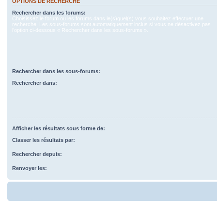
OPTIONS DE RECHERCHE
Rechercher dans les forums:
Choisissez le forum ou les forums dans le(s)quel(s) vous souhaitez effectuer une
recherche. Les sous-forums sont automatiquement inclus si vous ne désactivez pas
l’option ci-dessous « Rechercher dans les sous-forums ».
Rechercher dans les sous-forums:
Rechercher dans:
Afficher les résultats sous forme de:
Classer les résultats par:
Rechercher depuis:
Renvoyer les: