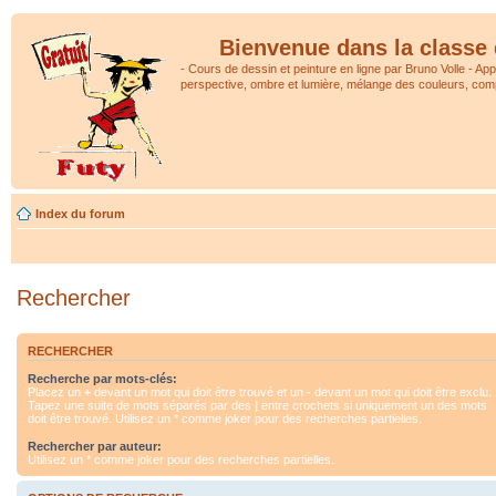
Bienvenue dans la classe 
- Cours de dessin et peinture en ligne par Bruno Volle - Ap
perspective, ombre et lumière, mélange des couleurs, comp
Index du forum
Rechercher
RECHERCHER
Recherche par mots-clés:
Placez un
+
devant un mot qui doit être trouvé et un
-
devant un mot qui doit être exclu.
Tapez une suite de mots séparés par des
|
entre crochets si uniquement un des mots
doit être trouvé. Utilisez un * comme joker pour des recherches partielles.
Rechercher par auteur:
Utilisez un * comme joker pour des recherches partielles.