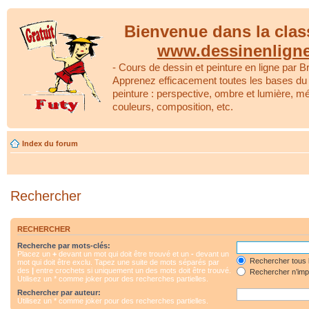
Bienvenue dans la clas
www.dessinenlign
- Cours de dessin et peinture en ligne par Br
Apprenez efficacement toutes les bases du 
peinture : perspective, ombre et lumière, m
couleurs, composition, etc.
Index du forum
Rechercher
RECHERCHER
Recherche par mots-clés:
Placez un
+
devant un mot qui doit être trouvé et un
-
devant un
Rechercher tous 
mot qui doit être exclu. Tapez une suite de mots séparés par
des
|
entre crochets si uniquement un des mots doit être trouvé.
Rechercher n’impo
Utilisez un * comme joker pour des recherches partielles.
Rechercher par auteur:
Utilisez un * comme joker pour des recherches partielles.