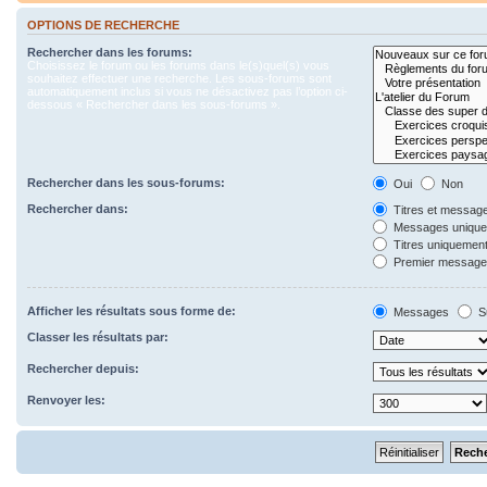
OPTIONS DE RECHERCHE
Rechercher dans les forums:
Choisissez le forum ou les forums dans le(s)quel(s) vous
souhaitez effectuer une recherche. Les sous-forums sont
automatiquement inclus si vous ne désactivez pas l’option ci-
dessous « Rechercher dans les sous-forums ».
Rechercher dans les sous-forums:
Oui
Non
Rechercher dans:
Titres et messag
Messages uniqu
Titres uniquemen
Premier message 
Afficher les résultats sous forme de:
Messages
S
Classer les résultats par:
Rechercher depuis:
Renvoyer les: