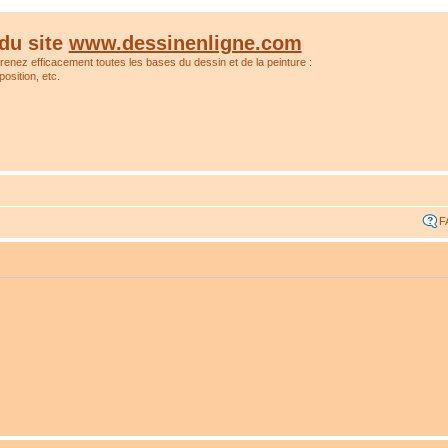
du site
www.dessinenligne.com
prenez efficacement toutes les bases du dessin et de la peinture :
osition, etc.
F