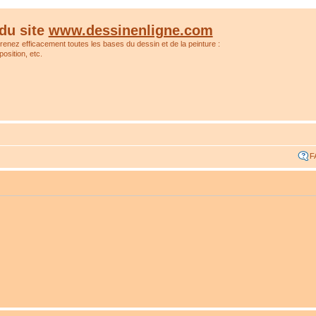
du site
www.dessinenligne.com
prenez efficacement toutes les bases du dessin et de la peinture :
osition, etc.
F