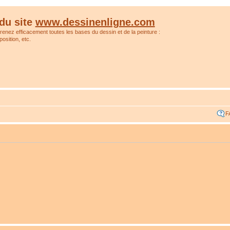
du site
www.dessinenligne.com
prenez efficacement toutes les bases du dessin et de la peinture :
osition, etc.
F