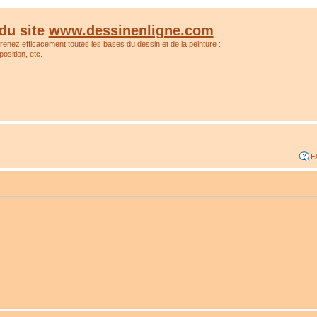
du site
www.dessinenligne.com
prenez efficacement toutes les bases du dessin et de la peinture :
osition, etc.
F