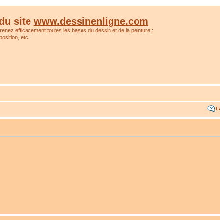
du site
www.dessinenligne.com
prenez efficacement toutes les bases du dessin et de la peinture :
osition, etc.
F