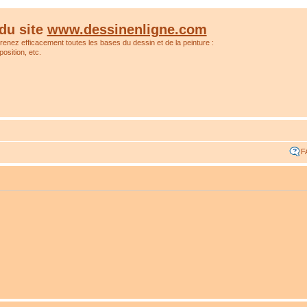
du site
www.dessinenligne.com
prenez efficacement toutes les bases du dessin et de la peinture :
osition, etc.
F