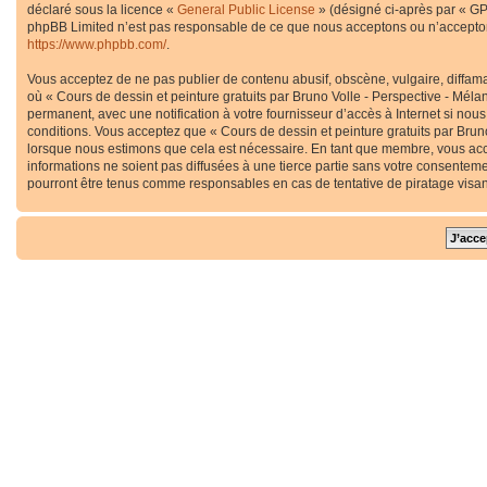
déclaré sous la licence «
General Public License
» (désigné ci-après par « GP
phpBB Limited n’est pas responsable de ce que nous acceptons ou n’accepton
https://www.phpbb.com/
.
Vous acceptez de ne pas publier de contenu abusif, obscène, vulgaire, diffama
où « Cours de dessin et peinture gratuits par Bruno Volle - Perspective - Méla
permanent, avec une notification à votre fournisseur d’accès à Internet si no
conditions. Vous acceptez que « Cours de dessin et peinture gratuits par Bruno
lorsque nous estimons que cela est nécessaire. En tant que membre, vous acc
informations ne soient pas diffusées à une tierce partie sans votre consenteme
pourront être tenus comme responsables en cas de tentative de piratage visa