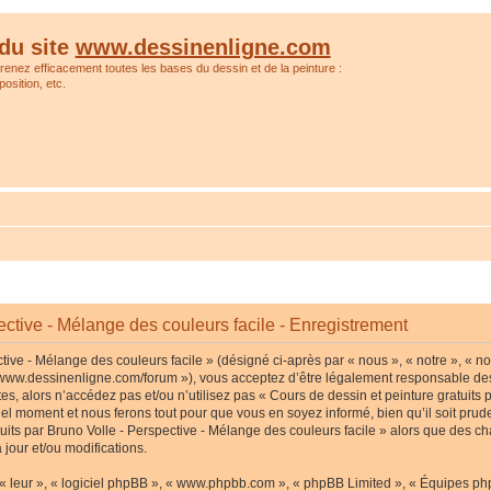
du site
www.dessinenligne.com
prenez efficacement toutes les bases du dessin et de la peinture :
osition, etc.
ective - Mélange des couleurs facile - Enregistrement
tive - Mélange des couleurs facile » (désigné ci-après par « nous », « notre », « no
p://www.dessinenligne.com/forum »), vous acceptez d’être légalement responsable de
s, alors n’accédez pas et/ou n’utilisez pas « Cours de dessin et peinture gratuits p
l moment et nous ferons tout pour que vous en soyez informé, bien qu’il soit pruden
tuits par Bruno Volle - Perspective - Mélange des couleurs facile » alors que des c
jour et/ou modifications.
« leur », « logiciel phpBB », « www.phpbb.com », « phpBB Limited », « Équipes phpB