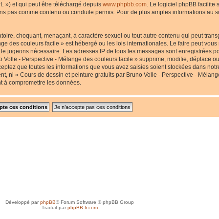
L ») et qui peut être téléchargé depuis
www.phpbb.com
. Le logiciel phpBB facilite
s pas comme contenu ou conduite permis. Pour de plus amples informations au suj
toire, choquant, menaçant, à caractère sexuel ou tout autre contenu qui peut transg
nge des couleurs facile » est hébergé ou les lois internationales. Le faire peut v
us le jugeons nécessaire. Les adresses IP de tous les messages sont enregistrées p
 Volle - Perspective - Mélange des couleurs facile » supprime, modifie, déplace ou 
eptez que toutes les informations que vous avez saisies soient stockées dans not
nt, ni « Cours de dessin et peinture gratuits par Bruno Volle - Perspective - Mélang
nt à compromettre les données.
Développé par
phpBB
® Forum Software © phpBB Group
Traduit par
phpBB-fr.com