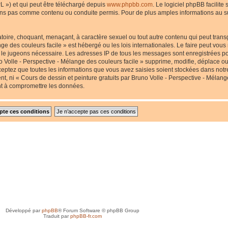
L ») et qui peut être téléchargé depuis
www.phpbb.com
. Le logiciel phpBB facilite
s pas comme contenu ou conduite permis. Pour de plus amples informations au suj
toire, choquant, menaçant, à caractère sexuel ou tout autre contenu qui peut transg
nge des couleurs facile » est hébergé ou les lois internationales. Le faire peut v
us le jugeons nécessaire. Les adresses IP de tous les messages sont enregistrées p
 Volle - Perspective - Mélange des couleurs facile » supprime, modifie, déplace ou 
eptez que toutes les informations que vous avez saisies soient stockées dans not
nt, ni « Cours de dessin et peinture gratuits par Bruno Volle - Perspective - Mélang
nt à compromettre les données.
Développé par
phpBB
® Forum Software © phpBB Group
Traduit par
phpBB-fr.com