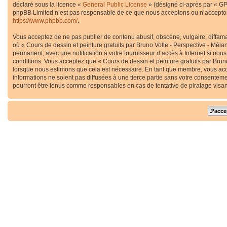
déclaré sous la licence «
General Public License
» (désigné ci-après par « GP
phpBB Limited n’est pas responsable de ce que nous acceptons ou n’accepton
https://www.phpbb.com/
.
Vous acceptez de ne pas publier de contenu abusif, obscène, vulgaire, diffama
où « Cours de dessin et peinture gratuits par Bruno Volle - Perspective - Méla
permanent, avec une notification à votre fournisseur d’accès à Internet si no
conditions. Vous acceptez que « Cours de dessin et peinture gratuits par Bruno
lorsque nous estimons que cela est nécessaire. En tant que membre, vous acc
informations ne soient pas diffusées à une tierce partie sans votre consenteme
pourront être tenus comme responsables en cas de tentative de piratage visa