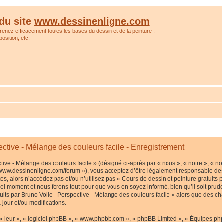
du site
www.dessinenligne.com
prenez efficacement toutes les bases du dessin et de la peinture :
osition, etc.
ective - Mélange des couleurs facile - Enregistrement
tive - Mélange des couleurs facile » (désigné ci-après par « nous », « notre », « no
p://www.dessinenligne.com/forum »), vous acceptez d’être légalement responsable de
s, alors n’accédez pas et/ou n’utilisez pas « Cours de dessin et peinture gratuits p
l moment et nous ferons tout pour que vous en soyez informé, bien qu’il soit pruden
tuits par Bruno Volle - Perspective - Mélange des couleurs facile » alors que des c
jour et/ou modifications.
« leur », « logiciel phpBB », « www.phpbb.com », « phpBB Limited », « Équipes phpB