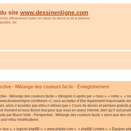
du site
www.dessinenligne.com
prenez efficacement toutes les bases du dessin et de la peinture :
osition, etc.
ective - Mélange des couleurs facile - Enregistrement
tive - Mélange des couleurs facile » (désigné ci-après par « nous », « notre », « no
p://www.dessinenligne.com/forum »), vous acceptez d’être légalement responsable de
s, alors n’accédez pas et/ou n’utilisez pas « Cours de dessin et peinture gratuits p
l moment et nous ferons tout pour que vous en soyez informé, bien qu’il soit pruden
tuits par Bruno Volle - Perspective - Mélange des couleurs facile » alors que des c
jour et/ou modifications.
« leur », « logiciel phpBB », « www.phpbb.com », « phpBB Limited », « Équipes phpB