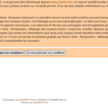
L ») et qui peut être téléchargé depuis
www.phpbb.com
. Le logiciel phpBB facilite
s pas comme contenu ou conduite permis. Pour de plus amples informations au suj
toire, choquant, menaçant, à caractère sexuel ou tout autre contenu qui peut transg
nge des couleurs facile » est hébergé ou les lois internationales. Le faire peut v
us le jugeons nécessaire. Les adresses IP de tous les messages sont enregistrées p
 Volle - Perspective - Mélange des couleurs facile » supprime, modifie, déplace ou 
eptez que toutes les informations que vous avez saisies soient stockées dans not
nt, ni « Cours de dessin et peinture gratuits par Bruno Volle - Perspective - Mélang
nt à compromettre les données.
Développé par
phpBB
® Forum Software © phpBB Group
Traduit par
phpBB-fr.com