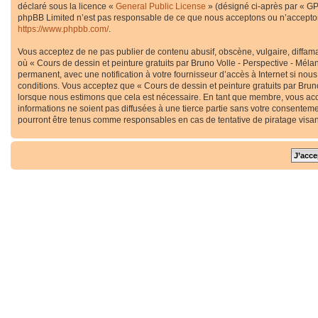
déclaré sous la licence «
General Public License
» (désigné ci-après par « GP
phpBB Limited n’est pas responsable de ce que nous acceptons ou n’accepton
https://www.phpbb.com/
.
Vous acceptez de ne pas publier de contenu abusif, obscène, vulgaire, diffama
où « Cours de dessin et peinture gratuits par Bruno Volle - Perspective - Méla
permanent, avec une notification à votre fournisseur d’accès à Internet si no
conditions. Vous acceptez que « Cours de dessin et peinture gratuits par Bruno
lorsque nous estimons que cela est nécessaire. En tant que membre, vous acc
informations ne soient pas diffusées à une tierce partie sans votre consenteme
pourront être tenus comme responsables en cas de tentative de piratage visa