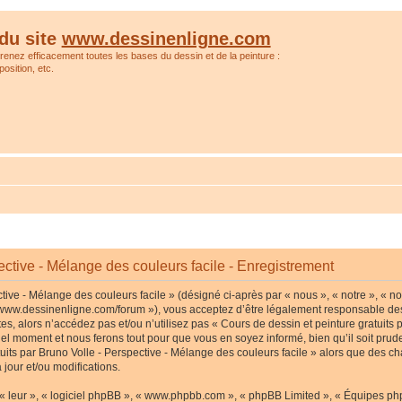
du site
www.dessinenligne.com
prenez efficacement toutes les bases du dessin et de la peinture :
osition, etc.
ective - Mélange des couleurs facile - Enregistrement
tive - Mélange des couleurs facile » (désigné ci-après par « nous », « notre », « no
p://www.dessinenligne.com/forum »), vous acceptez d’être légalement responsable de
s, alors n’accédez pas et/ou n’utilisez pas « Cours de dessin et peinture gratuits p
l moment et nous ferons tout pour que vous en soyez informé, bien qu’il soit pruden
tuits par Bruno Volle - Perspective - Mélange des couleurs facile » alors que des c
jour et/ou modifications.
« leur », « logiciel phpBB », « www.phpbb.com », « phpBB Limited », « Équipes phpB