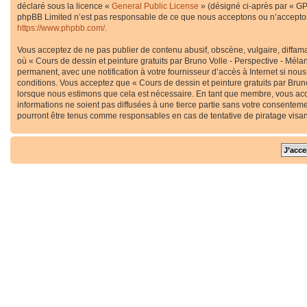
déclaré sous la licence «
General Public License
» (désigné ci-après par « GP
phpBB Limited n’est pas responsable de ce que nous acceptons ou n’accepton
https://www.phpbb.com/
.
Vous acceptez de ne pas publier de contenu abusif, obscène, vulgaire, diffama
où « Cours de dessin et peinture gratuits par Bruno Volle - Perspective - Méla
permanent, avec une notification à votre fournisseur d’accès à Internet si no
conditions. Vous acceptez que « Cours de dessin et peinture gratuits par Bruno
lorsque nous estimons que cela est nécessaire. En tant que membre, vous acc
informations ne soient pas diffusées à une tierce partie sans votre consenteme
pourront être tenus comme responsables en cas de tentative de piratage visa