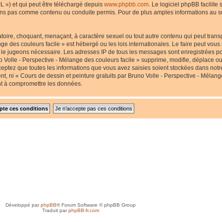
L ») et qui peut être téléchargé depuis
www.phpbb.com
. Le logiciel phpBB facilite
s pas comme contenu ou conduite permis. Pour de plus amples informations au suj
toire, choquant, menaçant, à caractère sexuel ou tout autre contenu qui peut transg
nge des couleurs facile » est hébergé ou les lois internationales. Le faire peut v
us le jugeons nécessaire. Les adresses IP de tous les messages sont enregistrées p
 Volle - Perspective - Mélange des couleurs facile » supprime, modifie, déplace ou 
eptez que toutes les informations que vous avez saisies soient stockées dans not
nt, ni « Cours de dessin et peinture gratuits par Bruno Volle - Perspective - Mélang
nt à compromettre les données.
Développé par
phpBB
® Forum Software © phpBB Group
Traduit par
phpBB-fr.com